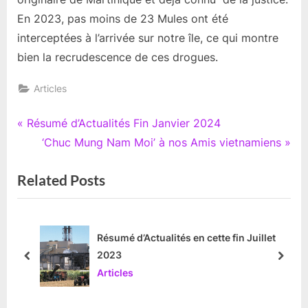
En 2023, pas moins de 23 Mules ont été
interceptées à l’arrivée sur notre île, ce qui montre
bien la recrudescence de ces drogues.
Articles
Navigation
P
Résumé d’Actualités Fin Janvier 2024
r
N
‘Chuc Mung Nam Moi’ à nos Amis vietnamiens
de
e
e
Related Posts
l’article
v
x
i
t
o
P
u
o
ne
Résumé d’Actualités en cette fin Juillet
2023
s
s
prev
next
Articles
P
t
o
: