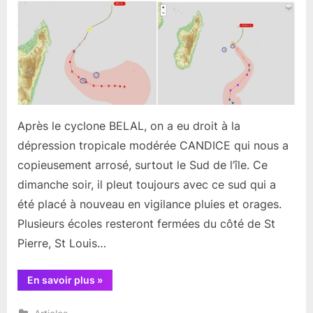
d’Actualités
Fin
Janvier
2024
Après le cyclone BELAL, on a eu droit à la
dépression tropicale modérée CANDICE qui nous a
copieusement arrosé, surtout le Sud de l’île. Ce
dimanche soir, il pleut toujours avec ce sud qui a
été placé à nouveau en vigilance pluies et orages.
Plusieurs écoles resteront fermées du côté de St
Pierre, St Louis…
“Résumé
En savoir plus
»
d’Actualités
Fin
Janvier