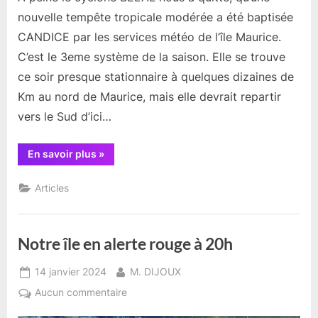
nouvelle tempête tropicale modérée a été baptisée
CANDICE par les services météo de l’île Maurice.
C’est le 3eme système de la saison. Elle se trouve
ce soir presque stationnaire à quelques dizaines de
Km au nord de Maurice, mais elle devrait repartir
vers le Sud d’ici…
“Nouvelle
En savoir plus
»
tempête
tropicale
CANDICE.”
Articles
Notre île en alerte rouge à 20h
Posted
By
14 janvier 2024
M. DIJOUX
on
sur
Aucun commentaire
Notre