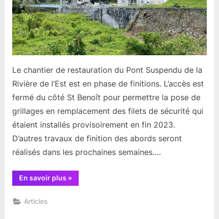
Le chantier de restauration du Pont Suspendu de la
Rivière de l’Est est en phase de finitions. L’accès est
fermé du côté St Benoît pour permettre la pose de
grillages en remplacement des filets de sécurité qui
étaient installés provisoirement en fin 2023.
D’autres travaux de finition des abords seront
réalisés dans les prochaines semaines….
“Résumé
En savoir plus
»
Actualités
2eme
semaine
Articles
de
Février”