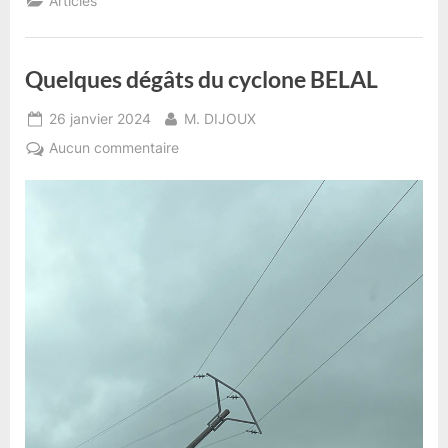
Articles
2024”
Quelques dégâts du cyclone BELAL
Posted
By
26 janvier 2024
M. DIJOUX
on
sur
Aucun commentaire
Quelques
dégâts
du
cyclone
BELAL