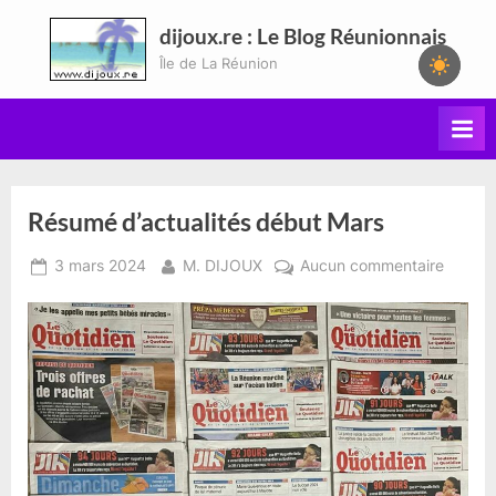
Skip
dijoux.re : Le Blog Réunionnais
to
Île de La Réunion
content
Résumé d’actualités début Mars
Posted
By
sur
3 mars 2024
M. DIJOUX
Aucun commentaire
on
Résum
d’actua
début
Mars