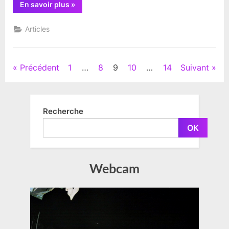
“Notre
En savoir plus
»
île
en
alerte
Articles
rouge
à
20h”
Pagination
Précédent
1
…
8
9
10
…
14
Suivant
des
publications
Recherche
OK
Webcam