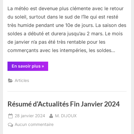
La météo est devenue plus clémente avec le retour
du soleil, surtout dans le sud de l’île qui est resté
très humide pendant une 10e de jours. La saison des
soldes a débuté et durera jusqu’au 2 mars. Le mois
de janvier n’a pas été très rentable pour les
commerçants avec les intempéries, les soldes…
“Résumé
En savoir plus
»
Actualités
début
Février”
Articles
Résumé d’Actualités Fin Janvier 2024
Posted
By
28 janvier 2024
M. DIJOUX
on
sur
Aucun commentaire
Résumé