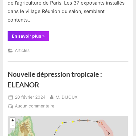
de l’agriculture de Paris. Les 37 exposants installés
dans le village Réunion du salon, semblent
contents…
“Résumé
En savoir plus
»
d’actualités
semaine
08
Articles
de
Février.”
Nouvelle dépression tropicale :
ELEANOR
Posted
By
20 février 2024
M. DIJOUX
on
sur
Aucun commentaire
Nouvelle
dépression
tropicale
: