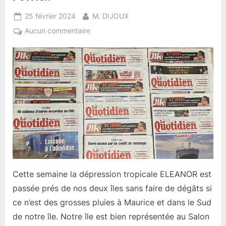
Posted
By
25 février 2024
M. DIJOUX
on
sur
Aucun commentaire
Résumé
d’actualités
semaine
08
de
Février.
Cette semaine la dépression tropicale ELEANOR est
passée prés de nos deux îles sans faire de dégâts si
ce n’est des grosses pluies à Maurice et dans le Sud
de notre île. Notre île est bien représentée au Salon