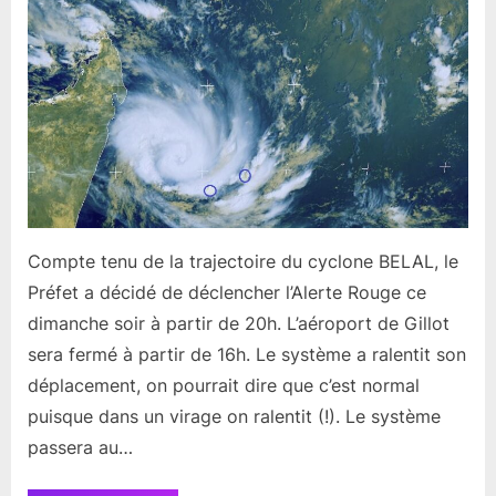
île
en
alerte
rouge
à
20h
Compte tenu de la trajectoire du cyclone BELAL, le
Préfet a décidé de déclencher l’Alerte Rouge ce
dimanche soir à partir de 20h. L’aéroport de Gillot
sera fermé à partir de 16h. Le système a ralentit son
déplacement, on pourrait dire que c’est normal
puisque dans un virage on ralentit (!). Le système
passera au…