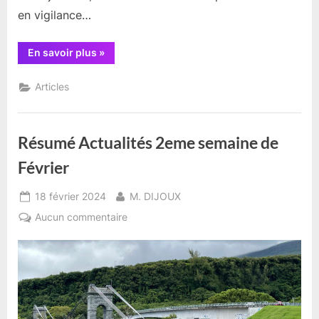
en vigilance…
“Nouvelle
En savoir plus
»
dépression
tropicale
:
Articles
ELEANOR”
Résumé Actualités 2eme semaine de
Février
Posted
By
18 février 2024
M. DIJOUX
on
sur
Aucun commentaire
Résumé
Actualités
2eme
semaine
de
Février