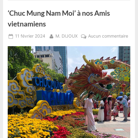
‘Chuc Mung Nam Moi’ à nos Amis
vietnamiens
Posted
By
sur
11 février 2024
M. DIJOUX
Aucun commentaire
on
‘Chu
Mun
Nam
Moi’
à
nos
Amis
viet