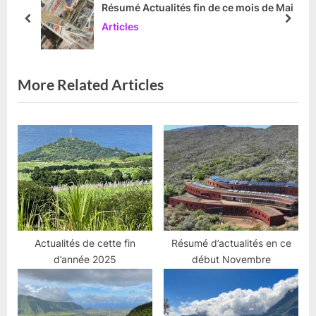
Résumé Actualités fin de ce mois de Mai
s
s
prev
next
Articles
P
t
o
:
s
More Related Articles
t
:
Actualités de cette fin
Résumé d’actualités en ce
d’année 2025
début Novembre