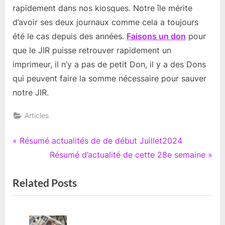
pour
rapidement dans nos kiosques. Notre île mérite
notre
d’avoir ses deux journaux comme cela a toujours
Journ
été le cas depuis des années.
Faisons un don
pour
que le JIR puisse retrouver rapidement un
imprimeur, il n’y a pas de petit Don, il y a des Dons
qui peuvent faire la somme nécessaire pour sauver
notre JIR.
Articles
Navigation
P
Résumé actualités de de début Juillet2024
r
N
Résumé d’actualité de cette 28e semaine
de
e
e
Related Posts
l’article
v
x
i
t
o
P
u
o