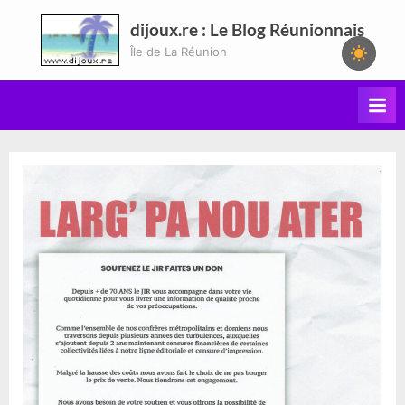
Skip
dijoux.re : Le Blog Réunionnais
to
Île de La Réunion
content