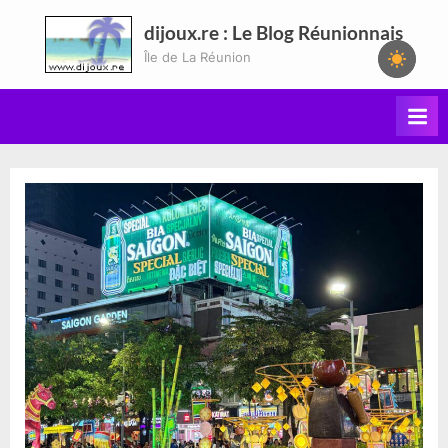
Skip
dijoux.re : Le Blog Réunionnais
to
Île de La Réunion
content