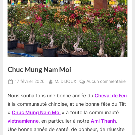
Chuc Mung Nam Moi
Posted
By
sur
17 février 2026
M. DIJOUX
Aucun commentaire
on
Chu
Nous souhaitons une bonne année du
Cheval de Feu
Mun
Nam
à la communauté chinoise, et une bonne fête du Têt
Moi
«
Chuc Mung Nam Moi
» à toute la communauté
vietnamienne
, en particulier à notre
Ami Thanh
.
Une bonne année de santé, de bonheur, de réussite