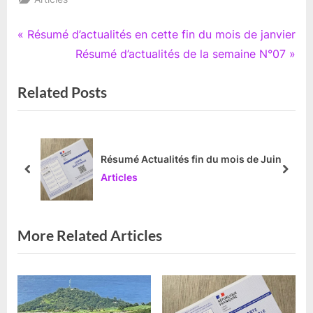
Navigation
P
Résumé d’actualités en cette fin du mois de janvier
r
N
Résumé d’actualités de la semaine N°07
de
e
e
Related Posts
l’article
v
x
i
t
o
P
u
o
Résumé Actualités fin du mois de Juin
s
s
prev
next
Articles
P
t
o
:
s
More Related Articles
t
: