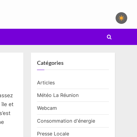
Toggle
search
form
Catégories
Articles
Météo La Réunion
assez
île et
Webcam
’est
Consommation d'énergie
ne
Presse Locale