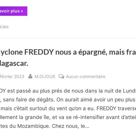
“Nouvelles
avoir plus
»
de
la
Saison
icles
Cyclonique”
Cyclone FREDDY nous a épargné, mais fr
agascar.
sted
By
sur
février 2023
M.DIJOUX
Aucun commentaire
Le
Y est passé au plus prés de nous dans la nuit de Lund
Cyclone
FREDDY
, sans faire de dégâts. On aurait aimé avoir un peu plus
nous
, mais c’était surtout du vent qu’on a eu. FREDDY travers
a
llement la grande île, et va se ré-intensifier avant d’atte
épargné,
ôtes du Mozambique. Chez nous, le…
mais