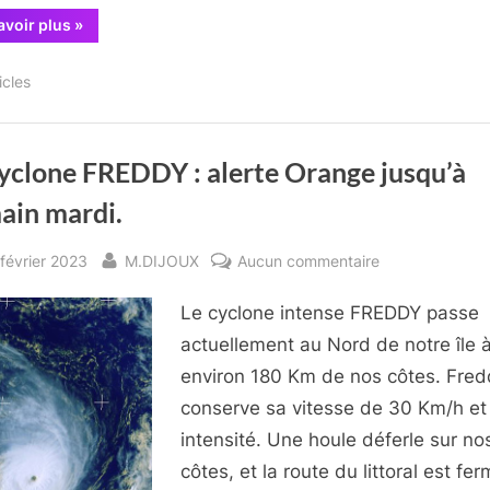
frappe
“Le
avoir plus
»
Madagascar.
Cyclone
FREDDY
nous
icles
a
épargné,
mais
frappe
Madagascar.”
cyclone FREDDY : alerte Orange jusqu’à
ain mardi.
sted
By
sur
février 2023
M.DIJOUX
Aucun commentaire
Le
Le cyclone intense FREDDY passe
cyclone
FREDDY
actuellement au Nord de notre île 
:
environ 180 Km de nos côtes. Fred
alerte
conserve sa vitesse de 30 Km/h et
Orange
intensité. Une houle déferle sur no
jusqu’à
côtes, et la route du littoral est fe
demain