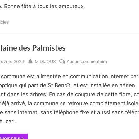
. Bonne fête à tous les amoureux.
icles
laine des Palmistes
sted
By
sur
février 2023
M.DIJOUX
Aucun commentaire
La
 commune est alimentée en communication Internet par
Plaine
des
optique qui part de St Benoît, et est installée en aérien
Palmistes
nt dans les arbres. En cas de coupure de cette fibre,
 déjà arrivé, la commune se retrouve complétement isol
 sans internet, sans téléphone fixe et aussi sans télé
e, car…
“La
avoir plus
»