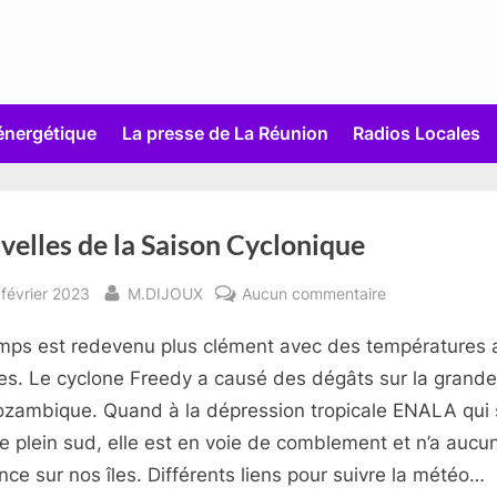
 énergétique
La presse de La Réunion
Radios Locales
elles de la Saison Cyclonique
sted
By
sur
février 2023
M.DIJOUX
Aucun commentaire
Nouvelles
mps est redevenu plus clément avec des températures 
de
la
es. Le cyclone Freedy a causé des dégâts sur la grande 
Saison
zambique. Quand à la dépression tropicale ENALA qui s
Cyclonique
ée plein sud, elle est en voie de comblement et n’a aucu
ence sur nos îles. Différents liens pour suivre la météo…