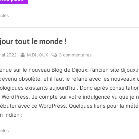
Plaine
des
Palmistes”
icles
our tout le monde !
sted
By
sur
mai 2022
M.DIJOUX
3 commentaires
Bonjour
enue sur le nouveau Blog de Dijoux. l’ancien site dijoux.
tout
le
 devenu obsolète, et il faut le refaire avec les nouveaux o
monde !
ologiques existants aujourd’hui. Donc après consultation,
i WordPress. Je compte sur votre indulgence vu que je n
ébuter avec ce WordPress. Quelques liens pour la mété
n Indien :
icles