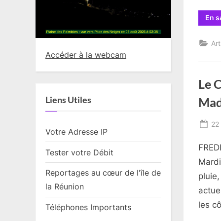
En s
Art
Accéder à la webcam
Le 
Liens Utiles
Mad
Po
22 
Votre Adresse IP
on
FREDD
Tester votre Débit
Mardi
Reportages au cœur de l'île de
pluie
la Réunion
actue
les c
Téléphones Importants