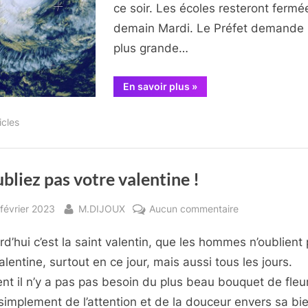
ce soir. Les écoles resteront fermé
mardi.
demain Mardi. Le Préfet demande 
plus grande…
“Le
En savoir plus
»
cyclone
FREDDY
:
icles
alerte
Orange
jusqu’à
demain
mardi.”
bliez pas votre valentine !
sted
By
sur
février 2023
M.DIJOUX
Aucun commentaire
N’oubliez
rd’hui c’est la saint valentin, que les hommes n’oublient
pas
votre
alentine, surtout en ce jour, mais aussi tous les jours.
valentine
nt il n’y a pas pas besoin du plus beau bouquet de fleu
!
simplement de l’attention et de la douceur envers sa bi