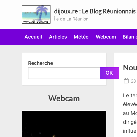
Skip
dijoux.re : Le Blog Réunionnais
to
Île de La Réunion
content
Accueil
Articles
Météo
Webcam
Bilan
Recherche
Nouv
OK
Po
28 
on
Le te
Webcam
élevé
au Mo
dirig
influ