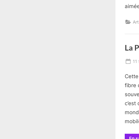
aimée
Art
La P
Po
11 
on
Cette
fibre 
souve
c’est
monde
mobil
En s