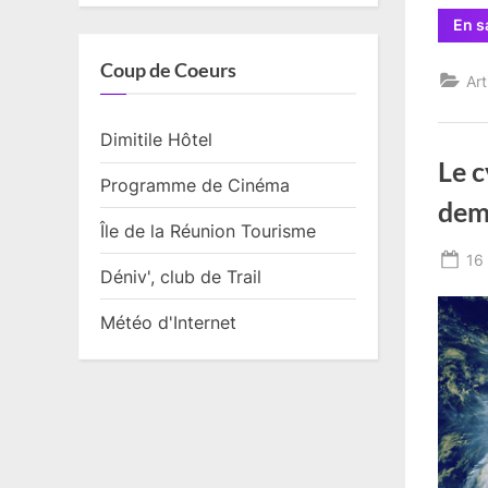
En s
Coup de Coeurs
Art
Dimitile Hôtel
Le 
Programme de Cinéma
dem
Île de la Réunion Tourisme
Po
16 
Déniv', club de Trail
on
Météo d'Internet