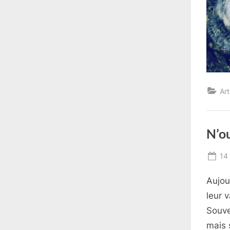
Art
N’ou
Po
14 
on
Aujou
leur v
Souve
mais 