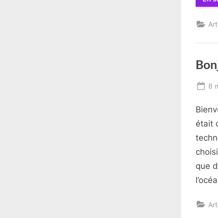
Art
Bonj
Po
8 
on
Bienv
était
techn
chois
que d
l’océa
Art