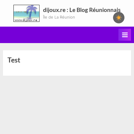
Skip
dijoux.re : Le Blog Réunionnais
to
Île de La Réunion
content
Test