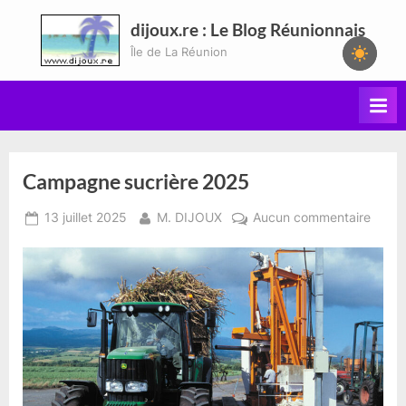
Skip
dijoux.re : Le Blog Réunionnais
to
Île de La Réunion
content
Campagne sucrière 2025
Posted
By
sur
13 juillet 2025
M. DIJOUX
Aucun commentaire
on
Camp
sucriè
2025