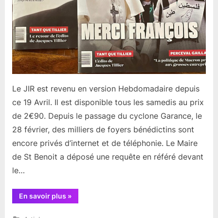
Le JIR est revenu en version Hebdomadaire depuis
ce 19 Avril. Il est disponible tous les samedis au prix
de 2€90. Depuis le passage du cyclone Garance, le
28 février, des milliers de foyers bénédictins sont
encore privés d’internet et de téléphonie. Le Maire
de St Benoit a déposé une requête en référé devant
le…
“Retour
En savoir plus
»
du
journal
JIR