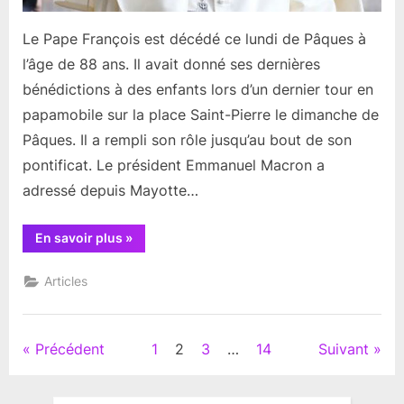
Le Pape François est décédé ce lundi de Pâques à
l’âge de 88 ans. Il avait donné ses dernières
bénédictions à des enfants lors d’un dernier tour en
papamobile sur la place Saint-Pierre le dimanche de
Pâques. Il a rempli son rôle jusqu’au bout de son
pontificat. Le président Emmanuel Macron a
adressé depuis Mayotte…
“Résumé
En savoir plus
»
d’actualités
de
la
Articles
semaine
sainte”
Pagination
Précédent
1
2
3
…
14
Suivant
des