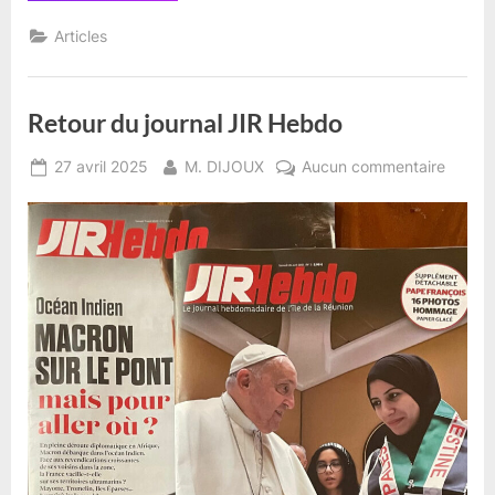
fin
de
Articles
ce
mois
d’Avril”
Retour du journal JIR Hebdo
Posted
By
sur
27 avril 2025
M. DIJOUX
Aucun commentaire
on
Retour
du
journal
JIR
Hebdo