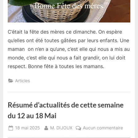
C’était la fête des mères ce dimanche. On espère
qu’elles ont été toutes gâtées par leurs enfants. Une
maman on n’en a qu’une, c’est elle qui nous a mis au
monde, c’est elle qui nous a fait grandir, on lui doit
respect. Bonne fête à toutes les mamans.
Articles
Résumé d’actualités de cette semaine
du 12 au 18 Mai
Posted
By
sur
18 mai 2025
M. DIJOUX
Aucun commentaire
on
Résum