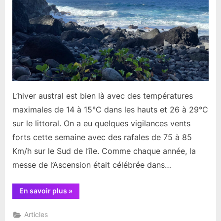
fin
du
mois
de
Mai
L’hiver austral est bien là avec des températures
maximales de 14 à 15°C dans les hauts et 26 à 29°C
sur le littoral. On a eu quelques vigilances vents
forts cette semaine avec des rafales de 75 à 85
Km/h sur le Sud de l’île. Comme chaque année, la
messe de l’Ascension était célébrée dans…
“Résumé
En savoir plus
»
d’actualités
de
cette
Articles
fin