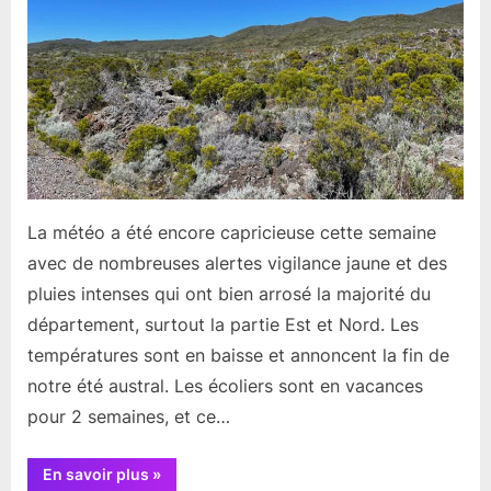
de
ce
mois
d’Avril
La météo a été encore capricieuse cette semaine
avec de nombreuses alertes vigilance jaune et des
pluies intenses qui ont bien arrosé la majorité du
département, surtout la partie Est et Nord. Les
températures sont en baisse et annoncent la fin de
notre été austral. Les écoliers sont en vacances
pour 2 semaines, et ce…
“Résumé
En savoir plus
»
d’actualités