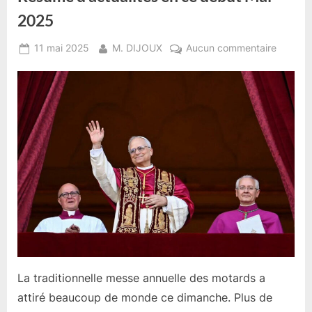
2025
Posted
By
sur
11 mai 2025
M. DIJOUX
Aucun commentaire
on
Résumé
d’actual
en
ce
début
Mai
2025
La traditionnelle messe annuelle des motards a
attiré beaucoup de monde ce dimanche. Plus de