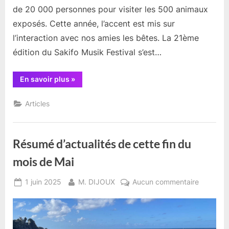
de 20 000 personnes pour visiter les 500 animaux
exposés. Cette année, l’accent est mis sur
l’interaction avec nos amies les bêtes. La 21ème
édition du Sakifo Musik Festival s’est…
“Résumé
En savoir plus
»
d’actualités
en
ce
Articles
début
du
mois
de
juin”
Résumé d’actualités de cette fin du
mois de Mai
Posted
By
sur
1 juin 2025
M. DIJOUX
Aucun commentaire
on
Résumé
d’actuali
de
cette