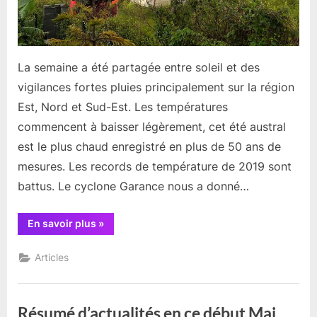
La semaine a été partagée entre soleil et des
vigilances fortes pluies principalement sur la région
Est, Nord et Sud-Est. Les températures
commencent à baisser légèrement, cet été austral
est le plus chaud enregistré en plus de 50 ans de
mesures. Les records de température de 2019 sont
battus. Le cyclone Garance nous a donné…
“Résumé
En savoir plus
»
d’actualités
de
cette
Articles
semaine
du
12
au
18
Résumé d’actualités en ce début Mai
Mai”