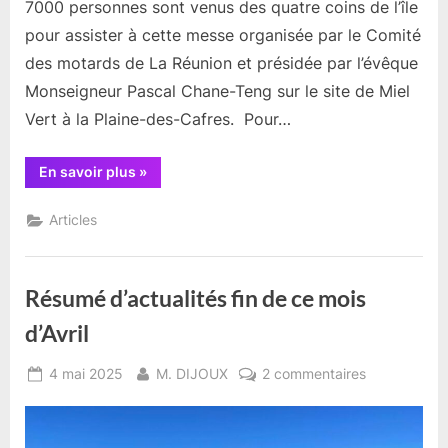
7000 personnes sont venus des quatre coins de l’île
pour assister à cette messe organisée par le Comité
des motards de La Réunion et présidée par l’évêque
Monseigneur Pascal Chane-Teng sur le site de Miel
Vert à la Plaine-des-Cafres. Pour…
“Résumé
En savoir plus
»
d’actualités
en
ce
Articles
début
Mai
2025”
Résumé d’actualités fin de ce mois
d’Avril
Posted
By
sur
4 mai 2025
M. DIJOUX
2 commentaires
on
Résumé
d’actualités
fin