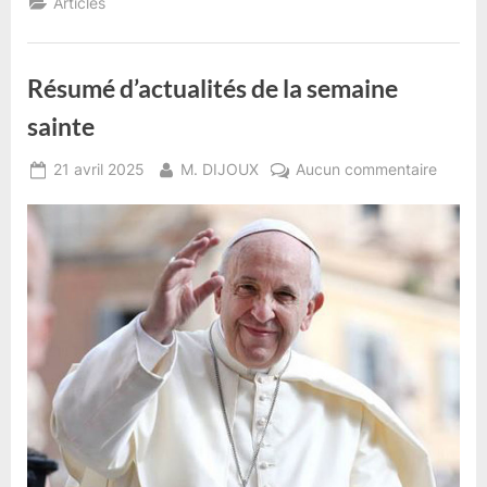
Articles
Hebdo”
Résumé d’actualités de la semaine
sainte
Posted
By
sur
21 avril 2025
M. DIJOUX
Aucun commentaire
on
Résum
d’actua
de
la
semain
sainte