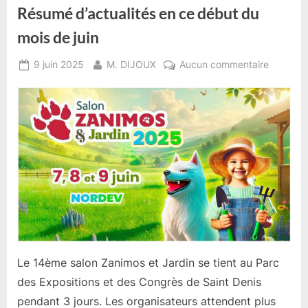
Résumé d’actualités en ce début du
mois de juin
Posted
By
sur
9 juin 2025
M. DIJOUX
Aucun commentaire
on
Résumé
d’actuali
en
ce
début
du
mois
de
juin
Le 14ème salon Zanimos et Jardin se tient au Parc
des Expositions et des Congrès de Saint Denis
pendant 3 jours. Les organisateurs attendent plus